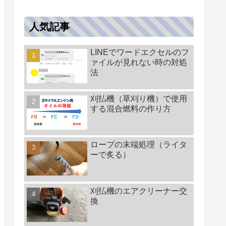
人気記事
LINEでワードエクセルのフ
ァイルが見れない時の対処
法
刈払機（草刈り機）で使用
する混合燃料の作り方
ロープの末端処理（ライタ
ーで炙る）
刈払機のエアクリーナー交
換