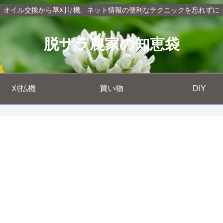
オイル交換から草刈り機、ネット情報の便利なテクニックを忘れずに
脱サラ農家の知恵袋
刈払機
買い物
DIY