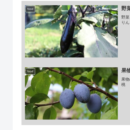
野
food
野菜
りん
果
food
果物
桃