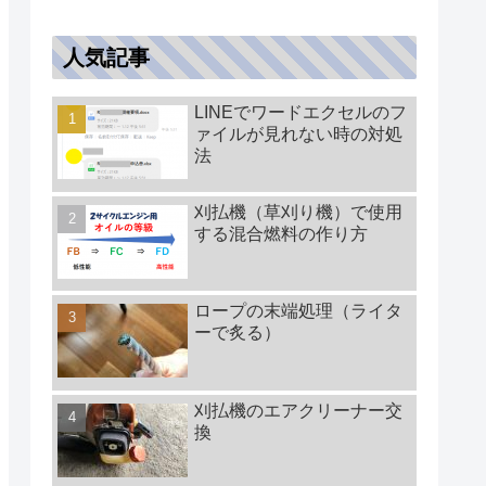
人気記事
LINEでワードエクセルのフ
ァイルが見れない時の対処
法
刈払機（草刈り機）で使用
する混合燃料の作り方
ロープの末端処理（ライタ
ーで炙る）
刈払機のエアクリーナー交
換