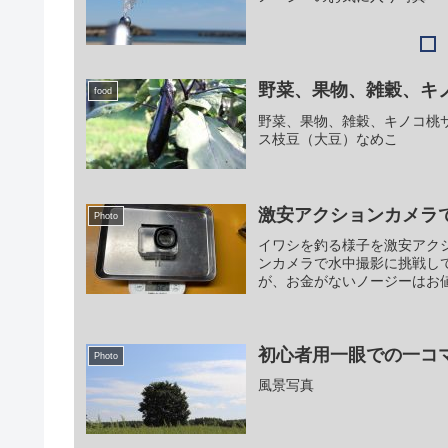
野菜、果物、雑穀、キ
food
野菜、果物、雑穀、キノコ桃サイズ
ス枝豆（大豆）なめこ
激安アクションカメラ
Photo
イワシを釣る様子を激安アクシ
ンカメラで水中撮影に挑戦してみ
が、お金がないノージーはお値
初心者用一眼での一コ
Photo
風景写真