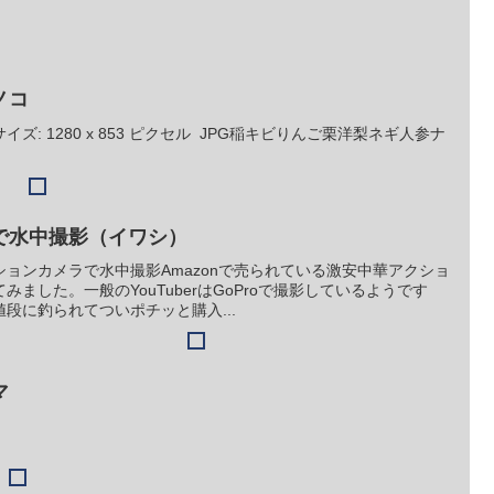
ノコ
: 1280 x 853 ピクセル JPG稲キビりんご栗洋梨ネギ人参ナ
で水中撮影（イワシ）
ョンカメラで水中撮影Amazonで売られている激安中華アクショ
ました。一般のYouTuberはGoProで撮影しているようです
段に釣られてついポチッと購入...
マ