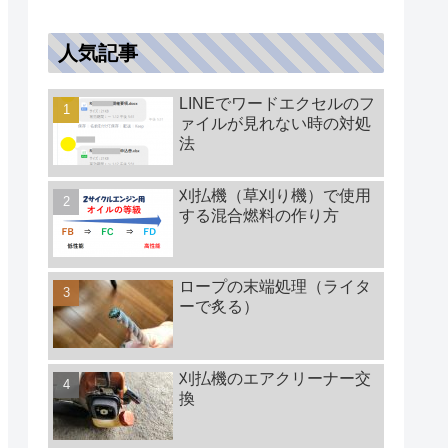
人気記事
LINEでワードエクセルのフ
ァイルが見れない時の対処
法
刈払機（草刈り機）で使用
する混合燃料の作り方
ロープの末端処理（ライタ
ーで炙る）
刈払機のエアクリーナー交
換