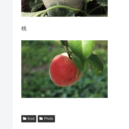
桃
food
Photo