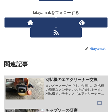
kitayamakをフォローする
kitayamak
関連記事
刈払機のエアクリーナー交換
刈払機
まいどーノージーです。今回も、刈払機
の簡単なメンテナンスを紹介しまーす。
刈払機メンテナンス［エアクリーナーの
交換］初心者でも簡単にできる刈払機の
エアクリーナー（フィルター）交換を紹
介します。刈払機のエアクリーナー部分
を外して、自分で使用して...
チップソーの研磨
刈払機