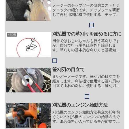
ノージーのチップソーの研磨コストとテ
クニックの紹介です。チップソーを研磨
して再利用刈払機で使用する、チップソ
ーを研磨して再利用しています。１枚５
００円前後の格安チップソーですが、捨
てるにはまだもったいない気がしません
か？セミプロ農家のノージ...
刈払機での草刈りを始めるに方に
刈払機
田舎ではおじいちゃんも行う草刈りです
が、自分で行う場合は意外と躊躇しま
す。草刈りの基本的な刈り方と基礎知識
をちょっとだけ解説。草刈機は危険な道
具なので回転半径には近づかない草刈機
はエンジンで刈刃を回転させて草を刈り
取りますので、もしも人に当...
笹刈刃の目立て
刈払機
まいどーノージです。笹刈刃の目立てを
紹介します。刈払機で使用する笹刈刃の
目立て山林の刈払に使用する、笹刈刃は
熊笹や小経木があって簡単に刈払出来て
大変便利ですが、刃先の研磨を自分で行
えない方には、以外に敷居が高いもので
す。農業セミプロのノージ...
刈払機のエンジン始動方法
刈払機
刈払機のエンジン始動方法共立の10年前
ぐらいの刈払機のエンジンの始動方法で
す。混合燃料が入っている事が前提で
す。１ 始動の位置にスイッチを動かし