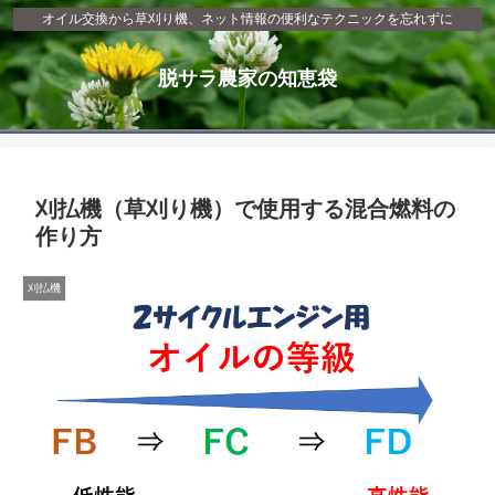
オイル交換から草刈り機、ネット情報の便利なテクニックを忘れずに
脱サラ農家の知恵袋
刈払機（草刈り機）で使用する混合燃料の
作り方
刈払機