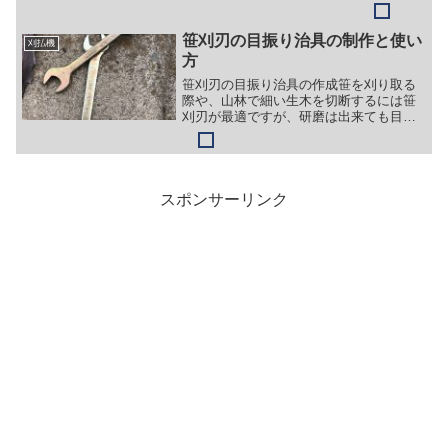
ます。２ プライマリーポンプを10回程
度押して燃料をキャブレターに送りま
す。アクセル位置は始動又...
笹刈刃の目振り治具の制作と使い
刈払機
方
笹刈刃の目振り治具の作成笹を刈り取る
際や、山林で細い生木を切断するには笹
刈刃が最適ですが、研磨は出来ても目振
りがめんどくさいし・・・・。アマゾン
でも目振りの道具を取り扱って居ます
が、買うほどでもない。ほとんどチップ
ソーで足りるけど、たまには...
スポンサーリンク