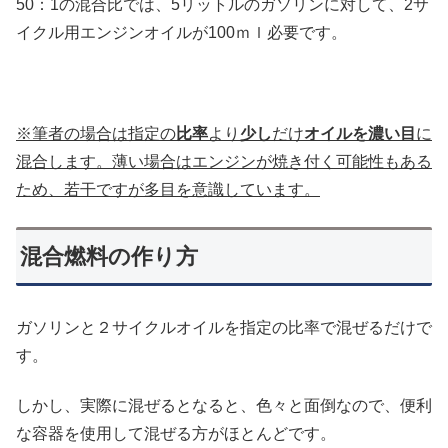
50：1の混合比では、5リットルのガソリンに対して、2サ
イクル用エンジンオイルが100ｍｌ必要です。
※筆者の場合は指定の
比率
より
少し
だけ
オイルを濃い目
に
混合します。薄い場合はエンジンが焼き付く可能性もある
ため、若干ですが多目を意識しています。
混合燃料の作り方
ガソリンと２サイクルオイルを指定の比率で混ぜるだけで
す。
しかし、実際に混ぜるとなると、色々と面倒なので、便利
な容器を使用して混ぜる方がほとんどです。