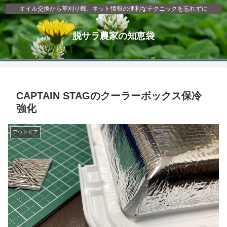
オイル交換から草刈り機、ネット情報の便利なテクニックを忘れずに
脱サラ農家の知恵袋
CAPTAIN STAGのクーラーボックス保冷
強化
アウトドア