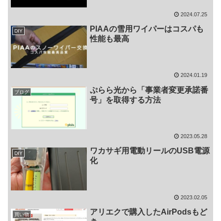
2024.07.25
PIAAの雪用ワイパーはコスパも
DIY
性能も最高
2024.01.19
ぷらら光から「事業者変更承諾番
ブログ
号」を取得する方法
2023.05.28
ワカサギ用電動リールのUSB電源
DIY
化
2023.02.05
アリエクで購入したAirPodsもど
買い物